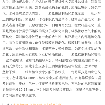
灰尘、脏物跟水分。在易锈蚀的部位跟机件名义应涂以机油、润滑脂
或者用油纸包扎起来。对各总成机构上的孔隙，应加以密封，避免空
气、水分跟灰尘进入内部。 避免橡胶制品的老化变质 洒水车
上的橡胶制品，如轮胎、传动带以及防尘罩等，经常会产生老化、膨
胀或者变形景象，以致机能变坏，利用寿命变短。橡胶制品老化，重
要是因为橡胶属于不饱跟的高分子碳氢化合物，轻易接收空气中的氧
而氧化，同时硫化橡胶还有一定的透气性，氧轻易进入内部起氧化作
用。特别是直射阳光，能促使橡胶敏捷老化。橡胶制品被柴油、机油
沾污后，会导致体积膨胀，胶量变松，弹性降落。为避免橡胶制品的
老化，应避免阳光直接照射及矿物油接触。 避免棉麻制品的霉烂
坐垫跟地毯，都很轻易接收水分。特别是在湿润地区跟阴雨节令，
更易受潮霉变。因此车主应答车上的棉麻制品经常检查，适时晾晒，
坚持干燥。 经常检查发念头的工作状况 每月至少起动发念头
一次，怠速运行4-5min，检查发念头的运行情况。如有异样景象，需
及时调剂、维修。另外，还要经常检查蓄电池。蓄电池的电解液液面
必须高于板10-15mm，不足时应及时增加蒸馏水，应坚持电量充分，
必要时应答蓄电池充电。