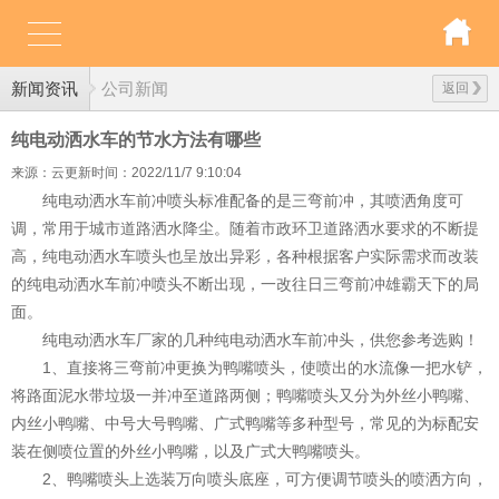
新闻资讯
公司新闻
返回
纯电动洒水车的节水方法有哪些
来源：云更新
时间：2022/11/7 9:10:04
纯电动洒水车前冲喷头标准配备的是三弯前冲，其喷洒角度可
调，常用于城市道路洒水降尘。随着市政环卫道路洒水要求的不断提
高，纯电动洒水车喷头也呈放出异彩，各种根据客户实际需求而改装
的纯电动洒水车前冲喷头不断出现，一改往日三弯前冲雄霸天下的局
面。
纯电动洒水车厂家的几种纯电动洒水车前冲头，供您参考选购！
1、直接将三弯前冲更换为鸭嘴喷头，使喷出的水流像一把水铲，
将路面泥水带垃圾一并冲至道路两侧；鸭嘴喷头又分为外丝小鸭嘴、
内丝小鸭嘴、中号大号鸭嘴、广式鸭嘴等多种型号，常见的为标配安
装在侧喷位置的外丝小鸭嘴，以及广式大鸭嘴喷头。
2、鸭嘴喷头上选装万向喷头底座，可方便调节喷头的喷洒方向，