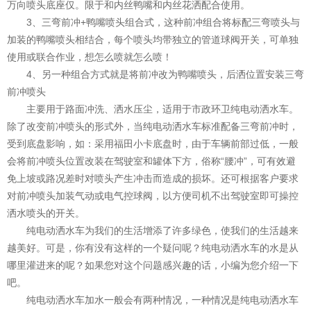
万向喷头底座仅。限于和内丝鸭嘴和内丝花洒配合使用。
3、三弯前冲+鸭嘴喷头组合式，这种前冲组合将标配三弯喷头与
加装的鸭嘴喷头相结合，每个喷头均带独立的管道球阀开关，可单独
使用或联合作业，想怎么喷就怎么喷！
4、另一种组合方式就是将前冲改为鸭嘴喷头，后洒位置安装三弯
前冲喷头
主要用于路面冲洗、洒水压尘，适用于市政环卫纯电动洒水车。
除了改变前冲喷头的形式外，当纯电动洒水车标准配备三弯前冲时，
受到底盘影响，如：采用福田小卡底盘时，由于车辆前部过低，一般
会将前冲喷头位置改装在驾驶室和罐体下方，俗称“腰冲”，可有效避
免上坡或路况差时对喷头产生冲击而造成的损坏。还可根据客户要求
对前冲喷头加装气动或电气控球阀，以方便司机不出驾驶室即可操控
洒水喷头的开关。
纯电动洒水车为我们的生活增添了许多绿色，使我们的生活越来
越美好。可是，你有没有这样的一个疑问呢？纯电动洒水车的水是从
哪里灌进来的呢？如果您对这个问题感兴趣的话，小编为您介绍一下
吧。
纯电动洒水车加水一般会有两种情况，一种情况是纯电动洒水车