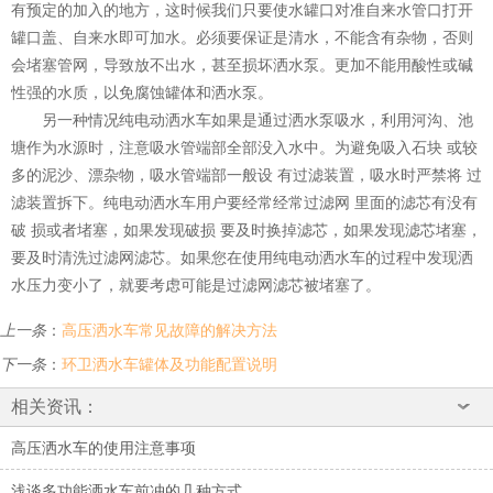
有预定的加入的地方，这时候我们只要使水罐口对准自来水管口打开
罐口盖、自来水即可加水。必须要保证是清水，不能含有杂物，否则
会堵塞管网，导致放不出水，甚至损坏洒水泵。更加不能用酸性或碱
性强的水质，以免腐蚀罐体和洒水泵。
另一种情况纯电动洒水车如果是通过洒水泵吸水，利用河沟、池
塘作为水源时，注意吸水管端部全部没入水中。为避免吸入石块 或较
多的泥沙、漂杂物，吸水管端部一般设 有过滤装置，吸水时严禁将 过
滤装置拆下。纯电动洒水车用户要经常经常过滤网 里面的滤芯有没有
破 损或者堵塞，如果发现破损 要及时换掉滤芯，如果发现滤芯堵塞，
要及时清洗过滤网滤芯。如果您在使用纯电动洒水车的过程中发现洒
水压力变小了，就要考虑可能是过滤网滤芯被堵塞了。
上一条
：
高压洒水车常见故障的解决方法
下一条
：
环卫洒水车罐体及功能配置说明
相关资讯：
高压洒水车的使用注意事项
浅谈多功能洒水车前冲的几种方式