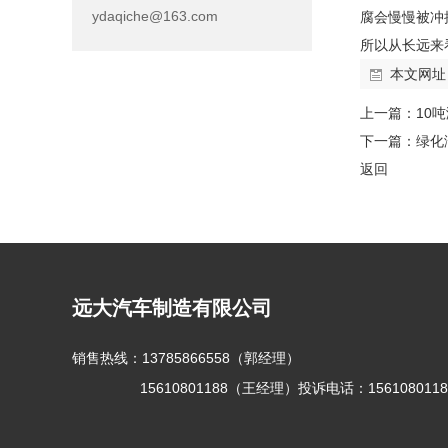
ydaqiche@163.com
腐会慢慢被冲
所以从长远来
本文网址
上一篇：
10
下一篇：
绿化
返回
远大汽车制造有限公司
销售热线：13785866558（郭经理）
15610801188（王经理）投诉电话：1561080118