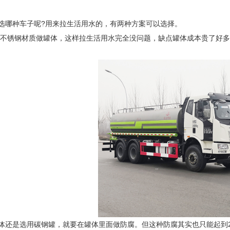
选哪种车子呢?用来拉生活用水的，有两种方案可以选择。
用不锈钢材质做罐体，这样拉生活用水完全没问题，缺点罐体成本贵了好
体还是选用碳钢罐，就要在罐体里面做防腐。但这种防腐其实也只能起到