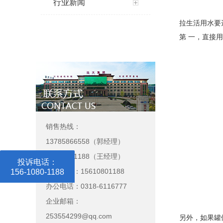
行业新闻
拉生活用水要
第 一，直接
销售热线：
13785866558（郭经理）
15610801188（王经理）
投诉电话：
投诉电话：15610801188
156-1080-1188
办公电话：0318-6116777
企业邮箱：
253554299@qq.com
另外，如果罐